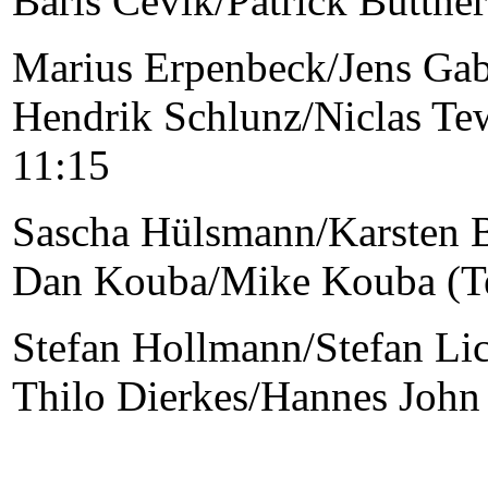
Baris Cevik/Patrick Büttner
Marius Erpenbeck/Jens Gabr
Hendrik Schlunz/Niclas Te
11:15
Sascha Hülsmann/Karsten B
Dan Kouba/Mike Kouba (Te
Stefan Hollmann/Stefan Lic
Thilo Dierkes/Hannes John