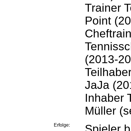
Trainer 
Point (2
Cheftrai
Tennissc
(2013-20
Teilhabe
JaJa (20
Inhaber 
Müller (s
Erfolge:
Spieler b