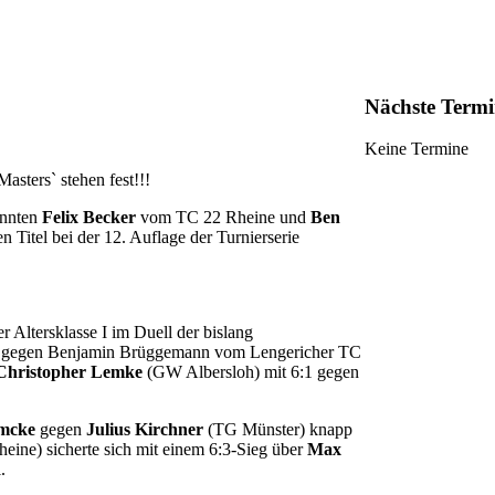
Nächste Termi
Keine Termine
Masters` stehen fest!!!
onnten
Felix Becker
vom TC 22 Rheine und
Ben
itel bei der 12. Auflage der Turnierserie
er Altersklasse I im Duell der bislang
:3 gegen Benjamin Brüggemann vom Lengericher TC
Christopher Lemke
(GW Albersloh) mit 6:1 gegen
mcke
gegen
Julius Kirchner
(TG Münster) knapp
eine) sicherte sich mit einem 6:3-Sieg über
Max
.