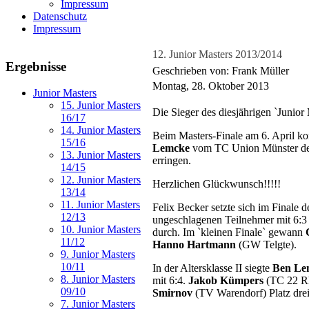
Impressum
Datenschutz
Impressum
12. Junior Masters 2013/2014
Ergebnisse
Geschrieben von: Frank Müller
Montag, 28. Oktober 2013
Junior Masters
15. Junior Masters
Die Sieger des diesjährigen `Junior 
16/17
14. Junior Masters
Beim Masters-Finale am 6. April k
15/16
Lemcke
vom TC Union Münster den T
13. Junior Masters
erringen.
14/15
12. Junior Masters
Herzlichen Glückwunsch!!!!!
13/14
11. Junior Masters
Felix Becker setzte sich im Finale d
12/13
ungeschlagenen Teilnehmer mit 6
10. Junior Masters
durch. Im `kleinen Finale` gewann
11/12
Hanno Hartmann
(GW Telgte).
9. Junior Masters
10/11
In der Altersklasse II siegte
Ben Le
8. Junior Masters
mit 6:4.
Jakob Kümpers
(TC 22 Rh
09/10
Smirnov
(TV Warendorf) Platz drei
7. Junior Masters