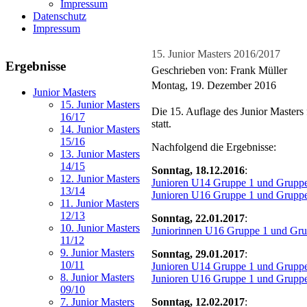
Impressum
Datenschutz
Impressum
15. Junior Masters 2016/2017
Ergebnisse
Geschrieben von: Frank Müller
Montag, 19. Dezember 2016
Junior Masters
15. Junior Masters
Die 15. Auflage des Junior Masters
16/17
statt.
14. Junior Masters
15/16
Nachfolgend die Ergebnisse:
13. Junior Masters
14/15
Sonntag, 18.12.2016
:
12. Junior Masters
Junioren U14 Gruppe 1 und Grupp
13/14
Junioren U16 Gruppe 1 und Grupp
11. Junior Masters
12/13
Sonntag, 22.01.2017
:
10. Junior Masters
Juniorinnen U16 Gruppe 1 und Gru
11/12
9. Junior Masters
Sonntag, 29.01.2017
:
10/11
Junioren U14 Gruppe 1 und Grupp
8. Junior Masters
Junioren U16 Gruppe 1 und Grupp
09/10
Sonntag, 12.02.2017
:
7. Junior Masters