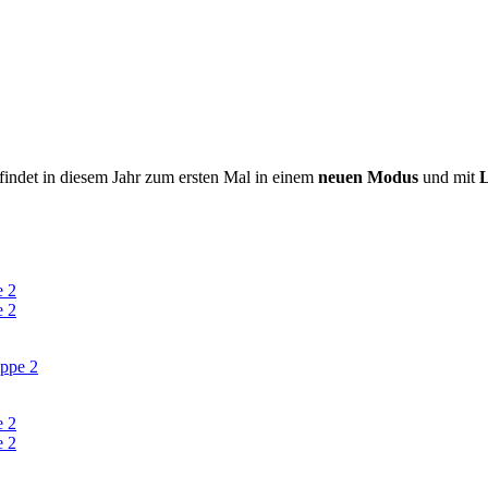
 findet in diesem Jahr zum ersten Mal in einem
neuen Modus
und mit
e 2
e 2
ppe 2
e 2
e 2